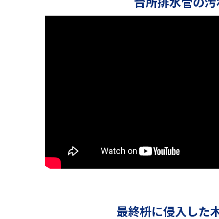
台所排水管の汚
最終枡に侵入した