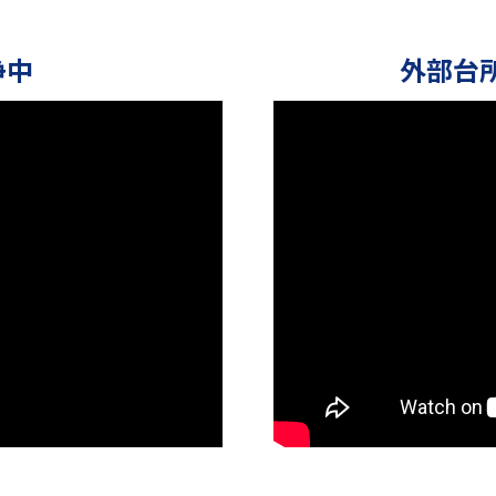
浄中
外部台