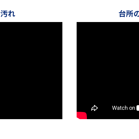
の汚れ
台所