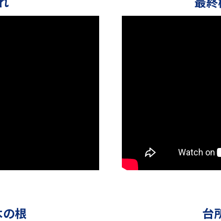
れ
最終
木の根
台