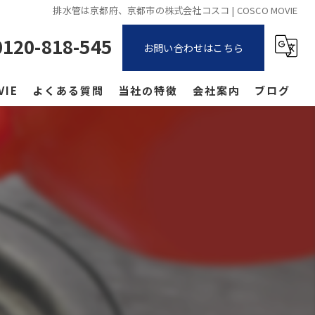
排水管は京都府、京都市の株式会社コスコ | COSCO MOVIE
0120-818-545
お問い合わせはこちら
VIE
よくある質問
当社の特徴
会社案内
ブログ
戸建て
コラム
キッチン
トイレ
洗面所
お風呂