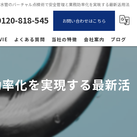
排水管のバーチャル点検術で安全管理と業務効率化を実現する最新活用法
0120-818-545
お問い合わせはこちら
VIE
よくある質問
当社の特徴
会社案内
ブログ
戸建て
コラム
キッチン
効率化を実現する最新活
トイレ
洗面所
お風呂