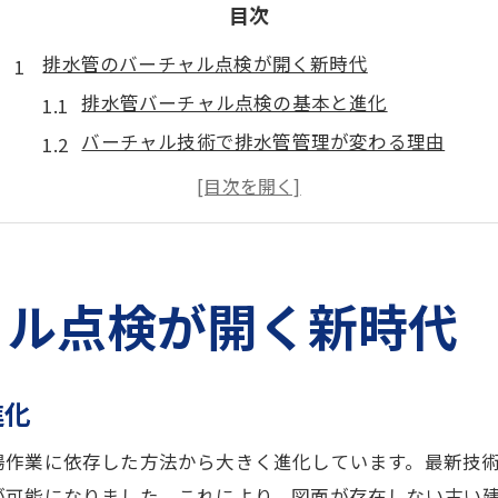
目次
排水管のバーチャル点検が開く新時代
排水管バーチャル点検の基本と進化
バーチャル技術で排水管管理が変わる理由
排水管可視化がもたらす新たな価値
排水管点検の現場が直面する課題とは
バーチャル体験が排水管業務にもたらす効果
バーチャル技術で排水管可視化を実現
ャル点検が開く新時代
排水管内部のバーチャル可視化手法
バーチャル技術が排水管の構造を明確にする
進化
排水管点検の精度を高めるバーチャル活用
排水管の状態把握に役立つ可視化ノウハウ
場作業に依存した方法から大きく進化しています。最新技
排水管管理にバーチャル映像が有効な理由
が可能になりました。これにより、図面が存在しない古い