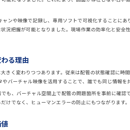
現場リスクを減らす排水管管理術
排水管バーチャル点検が現場リスクを低減
スキャンや映像で記録し、専用ソフトで可視化することにあ
排水管管理で安全性を高めるバーチャル導入
な状況把握が可能となりました。現場作業の効率化と安全
排水管トラブル予防に役立つバーチャル技術
排水管現場作業の負担を減らす管理法
変わる理由
排水管点検の安全確保と業務効率化の両立
排水管バーチャル導入の実務メリットとは
は大きく変わりつつあります。従来は配管の状態確認に時
排水管バーチャル導入が業務効率化に貢献
タやバーチャル映像を活用することで、誰でも同じ情報を
排水管点検業務の省力化を実現する活用法
者でも、バーチャル空間上で配管の問題箇所を事前に確認
排水管管理の説明資料としてのバーチャル事例
るだけでなく、ヒューマンエラーの防止にもつながります
排水管バーチャル活用が合意形成を後押し
排水管の現場共有に役立つバーチャル技術
価値