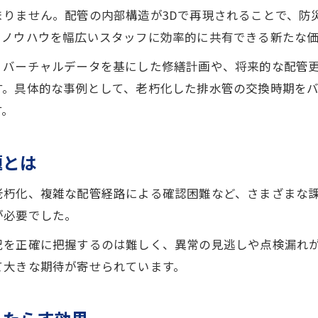
点検効率を上げる排水管デジタル活用術
まりません。配管の内部構造が3Dで再現されることで、防
排水管点検の効率化を図るデジタル技術
やノウハウを幅広いスタッフに効率的に共有できる新たな
排水管管理で役立つデジタル教材の活用法
、バーチャルデータを基にした修繕計画や、将来的な配管
排水管バーチャル点検で作業時間を短縮
す。具体的な事例として、老朽化した排水管の交換時期を
排水管のデータ管理を支えるバーチャル技術
す。
排水管現場でのデジタル導入のポイント
排水管バーチャル化がもたらす安全確保
題とは
排水管バーチャル点検で安全対策を強化
老朽化、複雑な配管経路による確認困難など、さまざまな
お問い合わせはこちら
お問い合わせはこちら
排水管管理現場の事故防止に役立つバーチャル
が必要でした。
排水管可視化が防災訓練に与える新たな意義
況を正確に把握するのは難しく、異常の見逃しや点検漏れ
排水管の状態確認でリスクを未然に防ぐ方法
て大きな期待が寄せられています。
排水管安全管理を支えるバーチャル運用事例