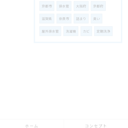
京都市
排水管
大阪府
京都府
滋賀県
奈良市
詰まり
臭い
屋外排水管
洗濯機
カビ
定期洗浄
ホーム
コンセプト