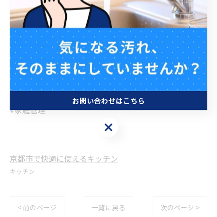
#家庭の技
#DIY
#配管システム
#詰まり防止
#快適な暮らし
#洗い物
#台所仕事
お問い合わせはこちら
#家庭管理
お問い合わせはこちら
京都市で快適に使えるキッチン
キッチン
< 前のページ
一覧に戻る
次のページ >