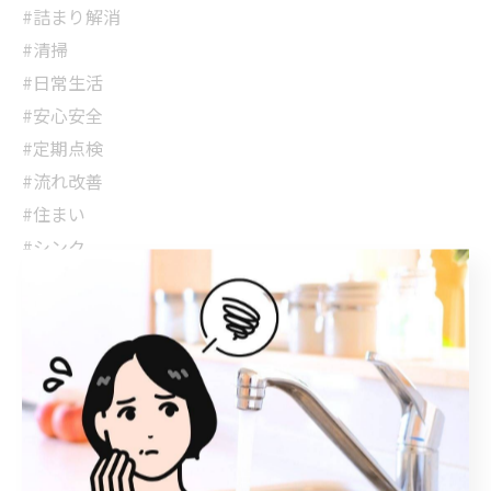
#詰まり解消
#清掃
#日常生活
#安心安全
#定期点検
#流れ改善
#住まい
#シンク
#パイプ
#メンテナンス
#生活の知恵
#故障対策
#早期発見
#清掃習慣
#水圧低下