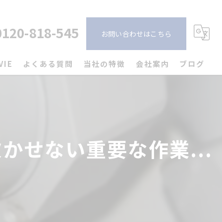
0120-818-545
お問い合わせはこちら
VIE
よくある質問
当社の特徴
会社案内
ブログ
戸建て
コラム
キッチン
せない重要な作業...
トイレ
洗面所
お風呂